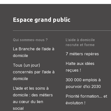
Espace grand public
Qui sommes-nous ?
L’aide à domicile
recrute et forme
La Branche de l’aide à
7 métiers repères
domicile
Halte aux idées
Tous (un jour)
reçues !
concernés par l’aide à
domicile
300 000 emplois à
pourvoir d’ici 2030
L’aide et les soins à
domicile : des métiers
Priorité formation… et
au cœur du lien
évolution !
social