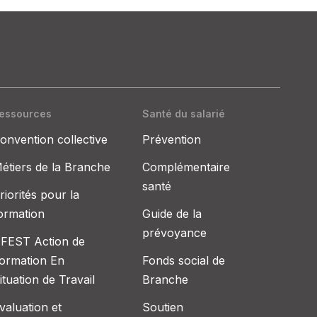
essources
Santé du salarié
onvention collective
Prévention
étiers de la Branche
Complémentaire
santé
riorités pour la
ormation
Guide de la
prévoyance
FEST Action de
ormation En
Fonds social de
ituation de Travail
Branche
valuation et
Soutien