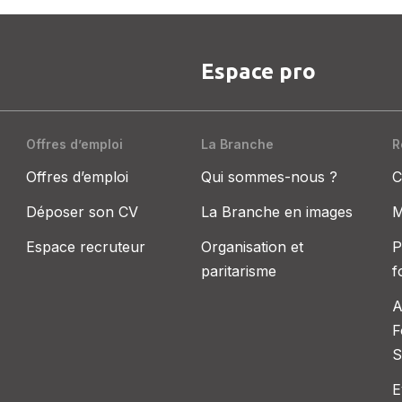
Espace pro
Offres d’emploi
La Branche
R
Offres d’emploi
Qui sommes-nous ?
C
Déposer son CV
La Branche en images
M
Espace recruteur
Organisation et
P
paritarisme
f
A
F
S
E