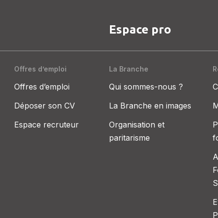
Espace pro
Offres d’emploi
La Branche
R
Offres d’emploi
Qui sommes-nous ?
C
Déposer son CV
La Branche en images
M
Espace recruteur
Organisation et
P
paritarisme
f
A
F
S
E
P