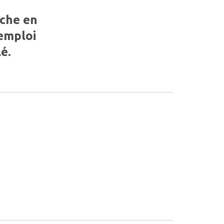
rche en
’emploi
é.