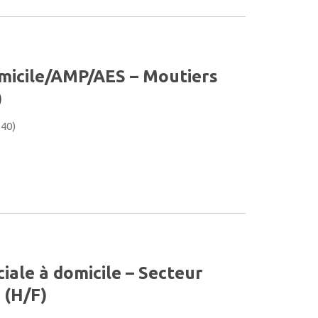
omicile/AMP/AES – Moutiers
)
540)
ciale à domicile – Secteur
 (H/F)