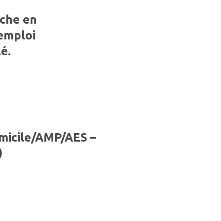
rche en
’emploi
é.
micile/AMP/AES –
)