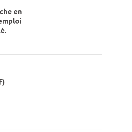
rche en
’emploi
é.
f)