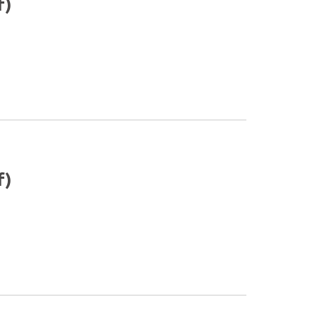
f)
f)