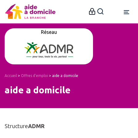
Réseau
Accueil
>
Offres d’emploi
>
aide a domicile
aide a domicile
Structure
ADMR