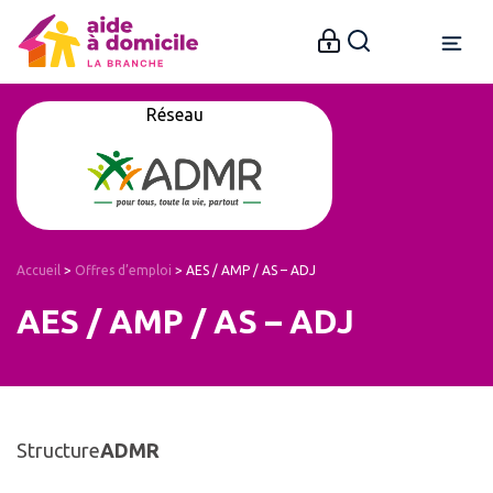
Réseau
Accueil
>
Offres d’emploi
>
AES / AMP / AS – ADJ
AES / AMP / AS – ADJ
Structure
ADMR