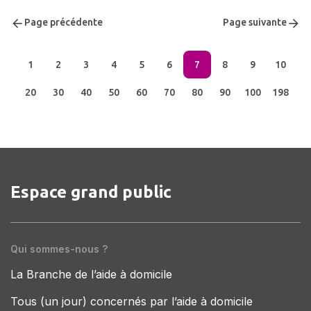
Page précédente
Page suivante
1
2
3
4
5
6
7
8
9
10
20
30
40
50
60
70
80
90
100
198
Espace grand public
Qui sommes-nous ?
La Branche de l’aide à domicile
Tous (un jour) concernés par l’aide à domicile