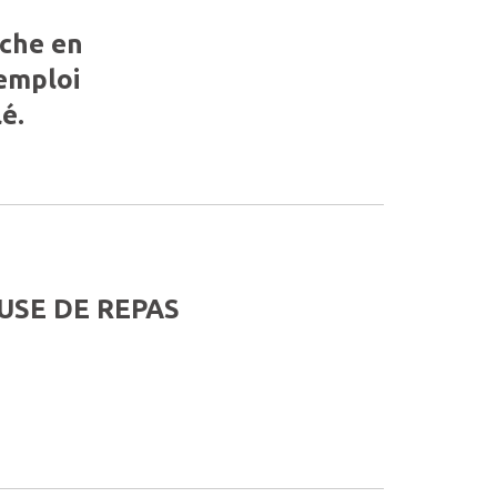
rche en
’emploi
é.
USE DE REPAS